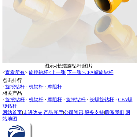
图示-(长螺旋钻杆)图片
<
查看所有
>
旋挖钻杆<上一张
下一张>CFA螺旋钻杆
点击排行
·
旋挖钻杆
·
机锁杆
·
摩阻杆
相关产品
·
旋挖钻杆
·
机锁杆
·
摩阻杆
·
旋挖钻杆
·
长螺旋钻杆
·
CFA螺
旋钻杆
网站首页
|
走进达夫
|
产品展厅
|
公司资讯
|
服务支持
|
联系我们
|
网
站地图