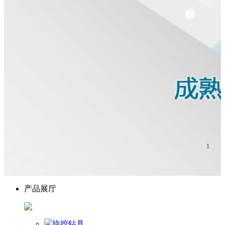
1
产品展厅
旋挖钻具