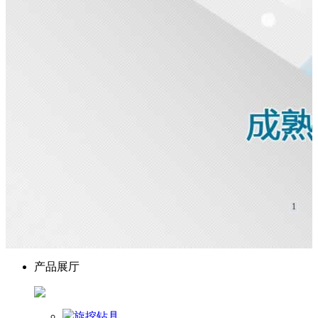
1
产品展厅
旋挖钻具