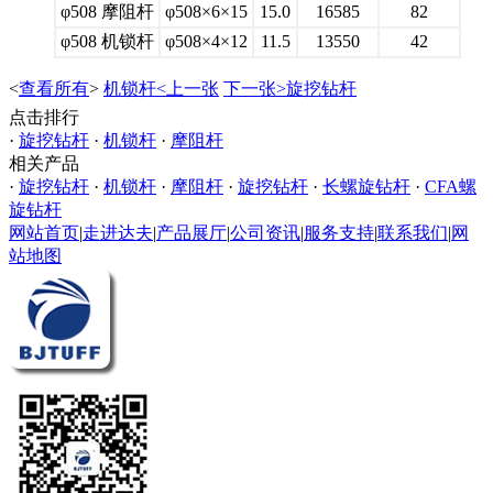
φ508 摩阻杆
φ508×6×15
15.0
16585
82
φ508 机锁杆
φ508×4×12
11.5
13550
42
<
查看所有
>
机锁杆<上一张
下一张>旋挖钻杆
点击排行
·
旋挖钻杆
·
机锁杆
·
摩阻杆
相关产品
·
旋挖钻杆
·
机锁杆
·
摩阻杆
·
旋挖钻杆
·
长螺旋钻杆
·
CFA螺
旋钻杆
网站首页
|
走进达夫
|
产品展厅
|
公司资讯
|
服务支持
|
联系我们
|
网
站地图