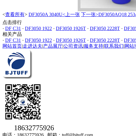
<
查看所有
>
DF3050A 3040U<上一张
下一张>DF3050AQ18 253
点击排行
·
DF C31
·
DF3050 1922
·
DF3050 1926T
·
DF3050 2228T
·
DF30
相关产品
·
DF C31
·
DF3050 1922
·
DF3050 1926T
·
DF3050 2228T
·
DF30
网站首页
|
走进达夫
|
产品展厅
|
公司资讯
|
服务支持
|
联系我们
|
网站
18632775926
电话：18632775926 邮箱：tuff@bjtuff.com