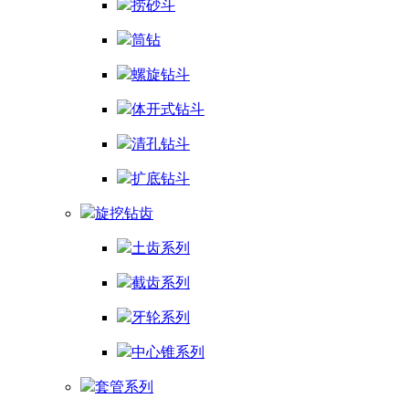
捞砂斗
筒钻
螺旋钻斗
体开式钻斗
清孔钻斗
扩底钻斗
旋挖钻齿
土齿系列
截齿系列
牙轮系列
中心锥系列
套管系列