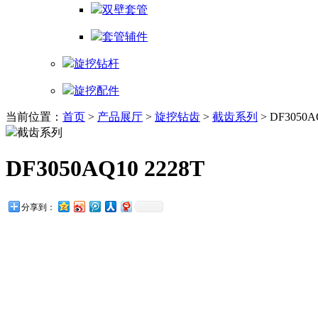
双壁套管
套管辅件
旋挖钻杆
旋挖配件
当前位置：
首页
>
产品展厅
>
旋挖钻齿
>
截齿系列
> DF3050A
截齿系列
DF3050AQ10 2228T
分享到：