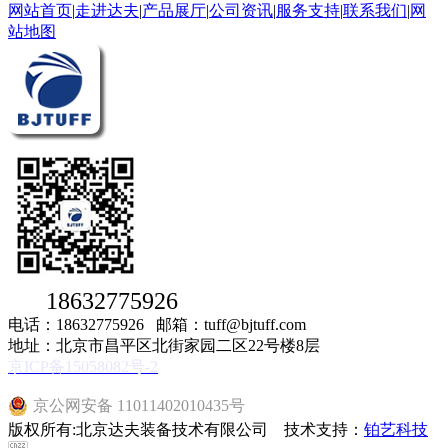
网站首页
|
走进达夫
|
产品展厅
|
公司资讯
|
服务支持
|
联系我们
|
网
站地图
18632775926
电话：18632775926 邮箱：tuff@bjtuff.com
地址：北京市昌平区北街家园二区22号楼8层
京ICP备15058082号-2
京公网安备 11011402010435号
版权所有:北京达夫装备技术有限公司 技术支持：
铂艺科技