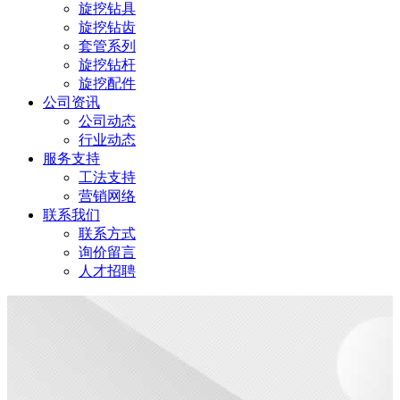
旋挖钻具
旋挖钻齿
套管系列
旋挖钻杆
旋挖配件
公司资讯
公司动态
行业动态
服务支持
工法支持
营销网络
联系我们
联系方式
询价留言
人才招聘