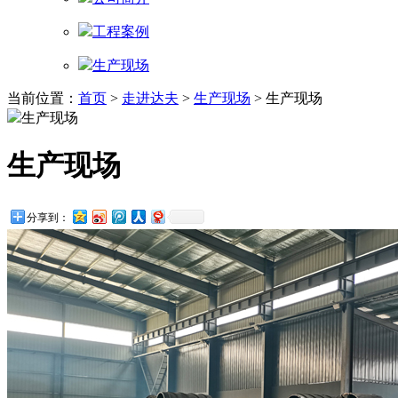
工程案例
生产现场
当前位置：
首页
>
走进达夫
>
生产现场
> 生产现场
生产现场
生产现场
分享到：