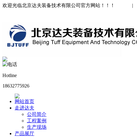
欢迎光临北京达夫装备技术有限公司官方网站！！！
中文版
|
ENGLISH
Hotline
18632775926
网站首页
走进达夫
公司简介
工程案例
生产现场
产品展厅