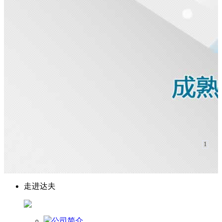
1
走进达夫
公司简介