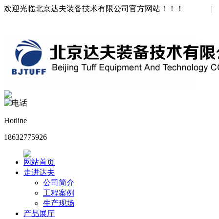
欢迎光临北京达夫装备技术有限公司官方网站！！！
中文版
|
ENGLISH
Hotline
18632775926
网站首页
走进达夫
公司简介
工程案例
生产现场
产品展厅