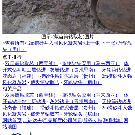
图示-(截齿筒钻取芯)图片
<
查看所有
>
2m捞砂斗入强风化凝灰岩<上一张
下一张>牙轮钻
头（房山）
点击排行
·
双层筒钻取芯（西宝线）
·
旋挖钻头应用（马来西亚）
·
体
开式钻斗粘土层钻进
·
灰岩钻进（贵州思南）
·
牙轮筒钻钻进
花岗岩（福建）
·
捞砂斗钻进泥岩层（贵州）
·
2m捞砂斗入强
风化凝灰岩
·
截齿筒钻取芯
·
牙轮钻头（房山）
相关产品
·
双层筒钻取芯（西宝线）
·
旋挖钻头应用（马来西亚）
·
体
开式钻斗粘土层钻进
·
灰岩钻进（贵州思南）
·
牙轮筒钻钻进
花岗岩（福建）
·
捞砂斗钻进泥岩层（贵州）
·
2m捞砂斗入强
风化凝灰岩
·
截齿筒钻取芯
·
牙轮钻头（房山）
网站首页
|
走进达夫
|
产品展厅
|
公司资讯
|
服务支持
|
联系我们
|
网
站地图