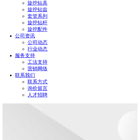
旋挖钻具
旋挖钻齿
套管系列
旋挖钻杆
旋挖配件
公司资讯
公司动态
行业动态
服务支持
工法支持
营销网络
联系我们
联系方式
询价留言
人才招聘